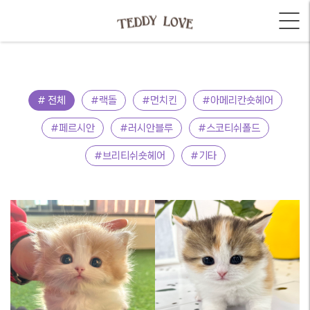
# 전체
#랙돌
#먼치킨
#아메리칸숏헤어
#페르시안
#러시안블루
#스코티쉬폴드
#브리티쉬숏헤어
#기타