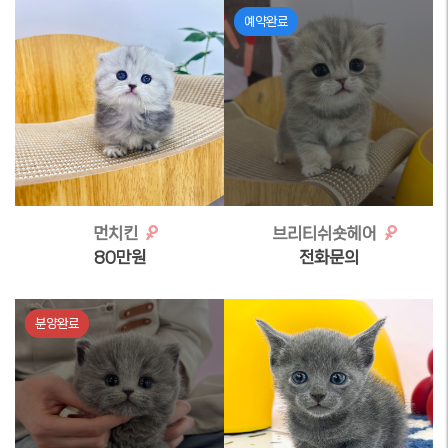
예약완료
먼치킨
브리티쉬숏헤어
80만원
전화문의
분양완료