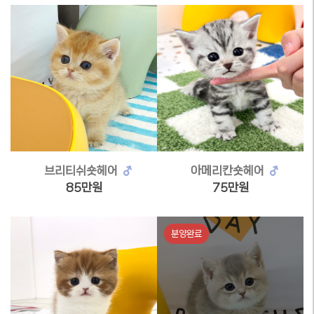
브리티쉬숏헤어
아메리칸숏헤어
85만원
75만원
분양완료