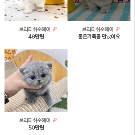
브리티쉬숏헤어
브리티쉬숏헤어
48만원
좋은가족을 만났어요
브리티쉬숏헤어
50만원