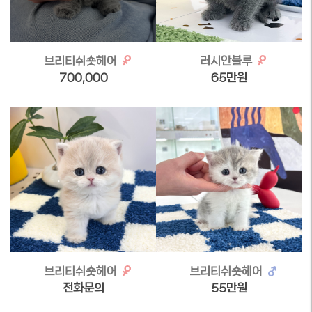
브리티쉬숏헤어
러시안블루
700,000
65만원
브리티쉬숏헤어
브리티쉬숏헤어
전화문의
55만원