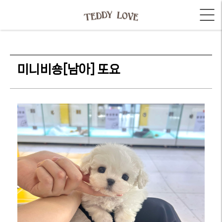
미니비숑[남아] 또요