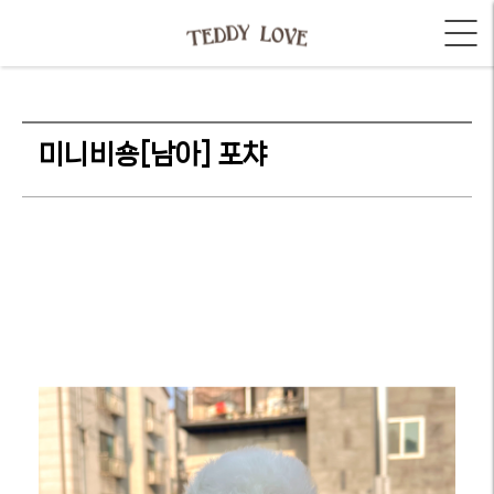
미니비숑[남아] 포챠